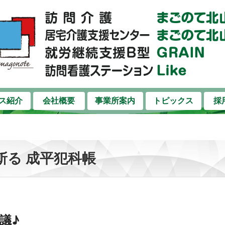
コンテンツへスキップ
ス紹介
会社概要
事業所案内
トピックス
採
斬る 成平犯科帳
議♪