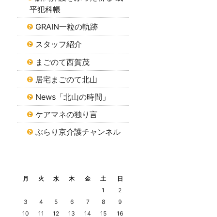
平犯科帳
GRAIN一粒の軌跡
スタッフ紹介
まごのて西賀茂
居宅まごのて北山
News「北山の時間」
ケアマネの独り言
ぶらり京介護チャンネル
2026年8月
月
火
水
木
金
土
日
1
2
3
4
5
6
7
8
9
10
11
12
13
14
15
16