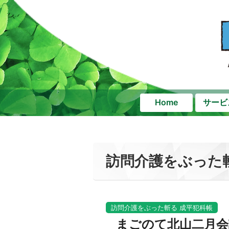
Home
サービ
訪問介護をぶった
訪問介護をぶった斬る 成平犯科帳
まごのて北山二月会