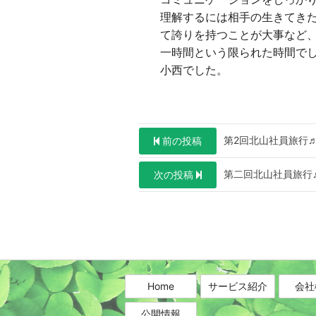
理解するには相手の生きてき
て誇りを持つことが大事など
一時間という限られた時間で
小西でした。
投
第2回北山社員旅行
前の投稿
稿
第二回北山社員旅行
次の投稿
ナ
ビ
ゲ
ー
シ
Home
サービス紹介
会社
ョ
公開情報