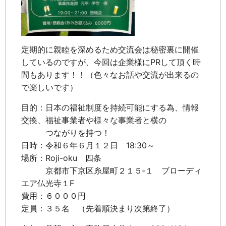
定期的に親睦を深めるため交流会は秘密裏に開催
しているのですが、今回は企業様にPRして頂く時
間もあります！！（色々なお話や交流が出来るの
で楽しいです）
目的：日本の福祉制度を持続可能にする為、情報
交換、福祉事業者や様々な事業者と横の
つながりを持つ！
日時：令和６年６月１２日 18:30～
場所：Roji-oku 四条
京都市下京区糸屋町２１５‐１ ブローディ
エア仏光寺１F
費用：６０００円
定員：３５名 （先着順決まり次第終了）