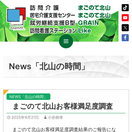
コ
メイン
ン
メニュ
テ
News「北山の時間」
ー
ン
ツ
へ
ス
キ
NEWS「北山の時間」
ッ
まごのて北山お客様満足度調査
プ
2025年9月21日
小谷樹幸
まごのて北山お客様満足度調査結果のご報告にな