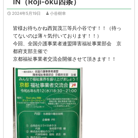
IN（Roji-oku四条）
2024年5月19日
小谷樹幸
皆様お待ちかね西賀茂三等兵小谷です！！（待っ
てないのは薄々気付いております！！）
今回、全国介護事業者連盟障害福祉事業部会 京
都府支部主催で
京都福祉事業者交流会開催させて頂きます！！