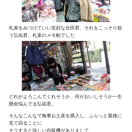
札束をみつけていい笑顔な合田君、それをこっそり狙
う弘祐君。札束のメモ帖でした
どれがよろこんでくれそうか、何がおいしそうか一生
懸命悩んでる弘祐君。
そんなこんなで無事お土産を購入し、ふらっと最後に
見て回ることに
そうすると珍しい自販機がありまして