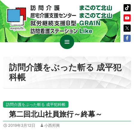
コ
メイン
ン
メニュ
テ
訪問介護をぶった斬る 成平犯
ー
ン
科帳
ツ
へ
ス
キ
ッ
訪問介護をぶった斬る 成平犯科帳
プ
第二回北山社員旅行～終幕～
2019年3月12日
小西邦興