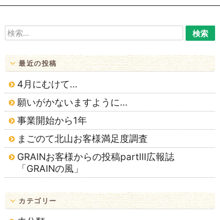
シ
ョ
検
索:
ン
最近の投稿
4月にむけて…
願いがかないますように…
事業開始から1年
まごのて北山お客様満足度調査
GRAINお客様からの投稿partⅢ広報誌
「GRAINの風」
カテゴリー