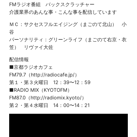
FMラジオ番組 バックスクラッチャー
介護業界のあんな事・こんな事を配信しています
ＭＣ：サクセスフルエイジング（まごのて北山） 小
谷
パーソナリティ：グリーンライフ（まごのて右京・衣
笠） リヴァイ大佐
配信情報
■京都ラジオカフェ
FM79.7（http://radiocafe.jp/）
第１・第３火曜日 12：39〜12：59
■RADIO MIX（KYOTOFM）
FM87.0（http://radiomix.kyoto/）
第２・第４水曜日
14
：
00
〜
14
：
21