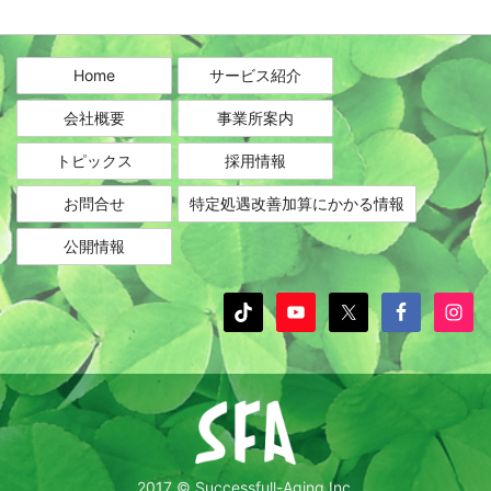
カ
イ
ブ
Home
サービス紹介
会社概要
事業所案内
トピックス
採用情報
お問合せ
特定処遇改善加算にかかる情報
公開情報
2017 © Successfull-Aging Inc.