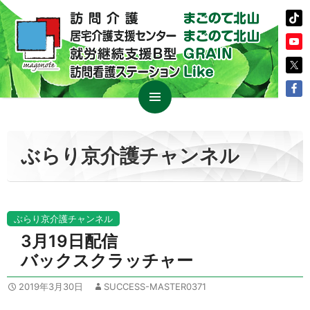
コ
メイン
ン
メニュ
テ
ぶらり京介護チャンネル
ー
ン
ツ
へ
ス
ぶらり京介護チャンネル
キ
3月19日配信
ッ
バックスクラッチャー
プ
2019年3月30日
SUCCESS-MASTER0371