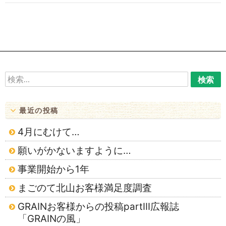
ゲ
ー
シ
ョ
ン
検
索:
最近の投稿
4月にむけて…
願いがかないますように…
事業開始から1年
まごのて北山お客様満足度調査
GRAINお客様からの投稿partⅢ広報誌
「GRAINの風」