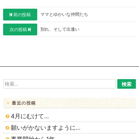
投
ママとゆかいな仲間たち
前の投稿
稿
別れ、そして出逢い
次の投稿
ナ
ビ
ゲ
ー
シ
ョ
検
索:
ン
最近の投稿
4月にむけて…
願いがかないますように…