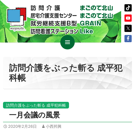
コ
メイン
ン
メニュ
テ
訪問介護をぶった斬る 成平犯
ー
ン
科帳
ツ
へ
ス
キ
ッ
訪問介護をぶった斬る 成平犯科帳
プ
一月会議の風景
2020年2月26日
小西邦興