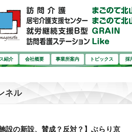
コンテンツへスキップ
ス紹介
会社概要
事業所案内
トピックス
採
ンネル
施設の新設、賛成？反対？】ぶらり京