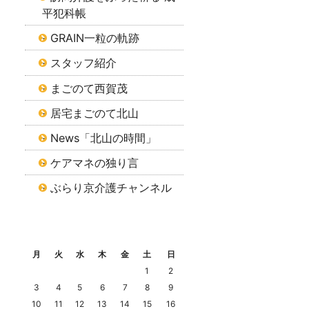
平犯科帳
GRAIN一粒の軌跡
スタッフ紹介
まごのて西賀茂
居宅まごのて北山
News「北山の時間」
ケアマネの独り言
ぶらり京介護チャンネル
2026年8月
月
火
水
木
金
土
日
1
2
3
4
5
6
7
8
9
10
11
12
13
14
15
16