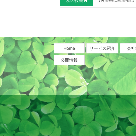
次の投稿
ナ
ビ
ゲ
ー
シ
Home
サービス紹介
会社
ョ
公開情報
ン