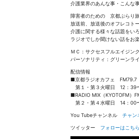
介護業界のあんな事・こんな
障害者のための 京都ぶらり
放送前、放送後のオフレコト
介護に関する様々な話題をい
ラジオでしか聞けない話をお
ＭＣ：サクセスフルエイジン
パーソナリティ：グリーンラ
配信情報
■京都ラジオカフェ FM79.7（http
第１・第３火曜日 12：39〜
■RADIO MIX（KYOTOFM）FM87
第２・第４水曜日
14
：
00
You Tubeチャンネル
チャン
ツイッター
フォローはこち