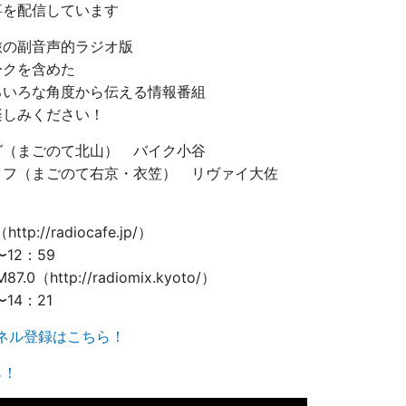
事を配信しています
旅の副音声的ラジオ版
ークを含めた
ろいろな角度から伝える情報番組
楽しみください！
グ（まごのて北山） バイク小谷
イフ（まごのて右京・衣笠） リヴァイ大佐
://radiocafe.jp/）
12：59
.0（http://radiomix.kyoto/）
〜
14
：
21
ネル登録はこちら！
ら！