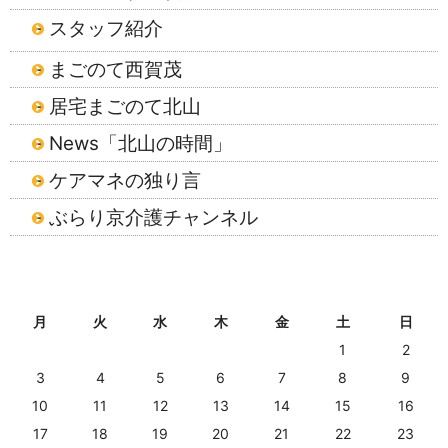
スタッフ紹介
まごのて西賀茂
居宅まごのて北山
News「北山の時間」
ケアマネの独り言
ぶらり京介護チャンネル
2026年8月
月
火
水
木
金
土
日
1
2
3
4
5
6
7
8
9
10
11
12
13
14
15
16
17
18
19
20
21
22
23