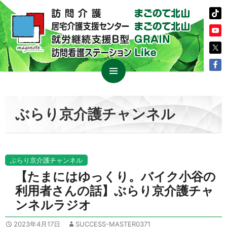
コ
メイン
ン
メニュ
テ
ぶらり京介護チャンネル
ー
ン
ツ
へ
ス
ぶらり京介護チャンネル
キ
【たまにはゆっくり。バイク小谷の
ッ
利用者さんの話】ぶらり京介護チャ
プ
ンネルラジオ
2023年4月17日
SUCCESS-MASTER0371