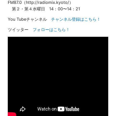
FM87.0（http://radiomix.kyoto/）
第２・第４水曜日
14
：
00
〜
14
：
21
You Tubeチャンネル
チャンネル登録はこちら！
ツイッター
フォローはこちら！