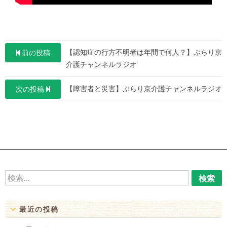
投
【認知症の行方不明者は年間で何人？】ぶらり京
前の投稿
稿
介護チャンネルラジオ
ナ
【障害者と災害】ぶらり京介護チャンネルラジオ
次の投稿
ビ
ゲ
ー
シ
ョ
検
ン
索:
最近の投稿