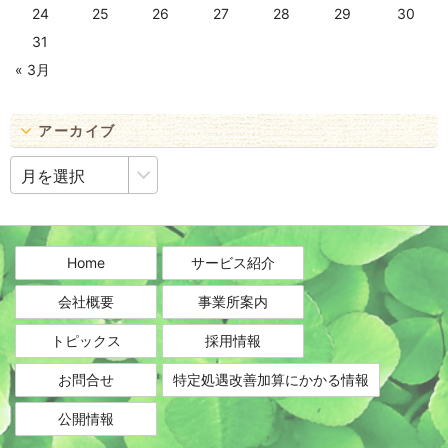
24
25
26
27
28
29
30
31
« 3月
アーカイブ
ア
ー
カ
イ
ブ
Home
サービス紹介
会社概要
事業所案内
トピックス
採用情報
お問合せ
特定処遇改善加算にかかる情報
公開情報