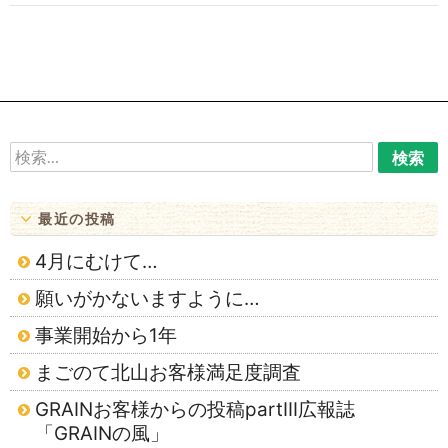
ゲ
ー
シ
ョ
ン
検
索:
最近の投稿
4月にむけて…
願いがかないますように…
事業開始から1年
まごのて北山お客様満足度調査
GRAINお客様からの投稿partⅢ広報誌
「GRAINの風」