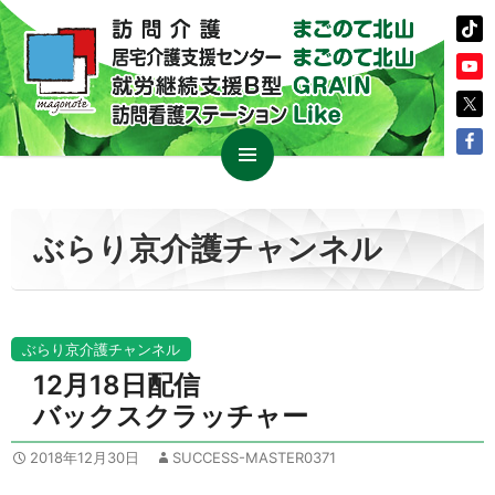
コ
メイン
ン
メニュ
テ
ぶらり京介護チャンネル
ー
ン
ツ
へ
ス
ぶらり京介護チャンネル
キ
12月18日配信
ッ
バックスクラッチャー
プ
2018年12月30日
SUCCESS-MASTER0371