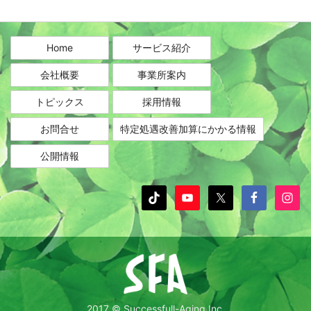
カ
イ
ブ
Home
サービス紹介
会社概要
事業所案内
トピックス
採用情報
お問合せ
特定処遇改善加算にかかる情報
公開情報
2017 © Successfull-Aging Inc.