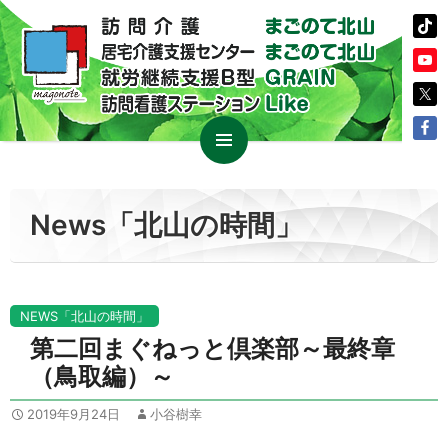
コ
メイン
ン
メニュ
テ
News「北山の時間」
ー
ン
ツ
へ
ス
NEWS「北山の時間」
キ
第二回まぐねっと倶楽部～最終章
ッ
（鳥取編）～
プ
2019年9月24日
小谷樹幸