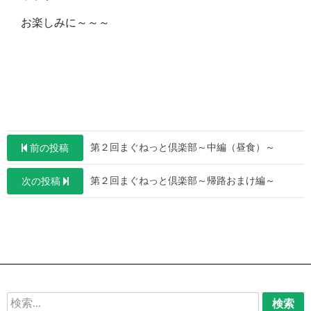
お楽しみに～～～
投
第２回まぐねっと倶楽部～中編（昼食）～
前の投稿
稿
第２回まぐねっと倶楽部～帰路おまけ編～
次の投稿
ナ
ビ
ゲ
ー
シ
ョ
検
索: