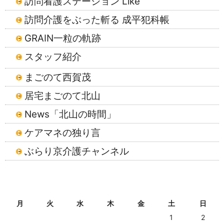
訪問看護ステーション Like
訪問介護をぶった斬る 成平犯科帳
GRAIN一粒の軌跡
スタッフ紹介
まごのて西賀茂
居宅まごのて北山
News「北山の時間」
ケアマネの独り言
ぶらり京介護チャンネル
2026年8月
月
火
水
木
金
土
日
1
2