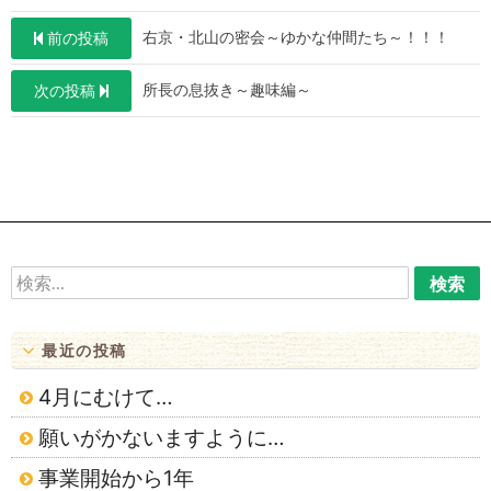
投
右京・北山の密会～ゆかな仲間たち～！！！
前の投稿
稿
所長の息抜き～趣味編～
次の投稿
ナ
ビ
ゲ
ー
シ
ョ
検
索:
ン
最近の投稿
4月にむけて…
願いがかないますように…
事業開始から1年