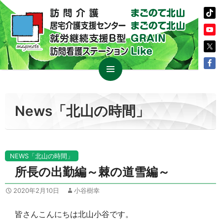
コ
メイン
ン
メニュ
テ
News「北山の時間」
ー
ン
ツ
へ
ス
NEWS「北山の時間」
キ
所長の出勤編～棘の道雪編～
ッ
プ
2020年2月10日
小谷樹幸
皆さんこんにちは北山小谷です。