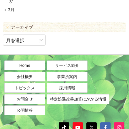
31
« 3月
アーカイブ
ア
ー
カ
イ
ブ
Home
サービス紹介
会社概要
事業所案内
トピックス
採用情報
お問合せ
特定処遇改善加算にかかる情報
公開情報