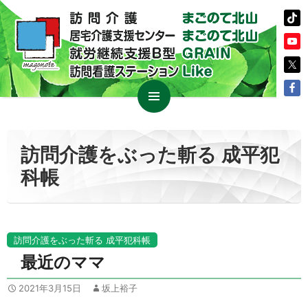
コ
メイン
ン
メニュ
テ
訪問介護をぶった斬る 成平犯
ー
ン
科帳
ツ
へ
ス
キ
ッ
訪問介護をぶった斬る 成平犯科帳
プ
最近のママ
2021年3月15日
坂上裕子