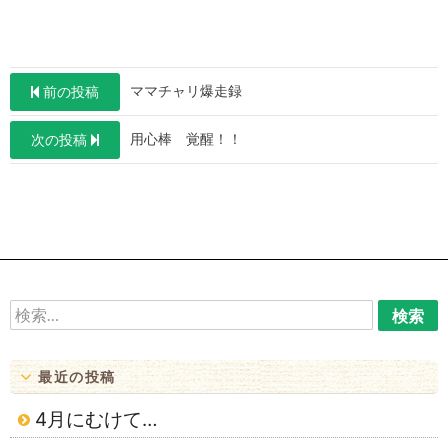
投
ママチャリ爆走録
前の投稿
稿
用心棒 覚醒！！
次の投稿
ナ
ビ
ゲ
ー
シ
ョ
検
索:
ン
最近の投稿
4月にむけて…