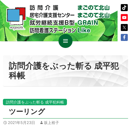
コ
メイン
ン
メニュ
テ
訪問介護をぶった斬る 成平犯
ー
ン
科帳
ツ
へ
ス
キ
ッ
訪問介護をぶった斬る 成平犯科帳
プ
ツーリング
2021年5月23日
坂上裕子