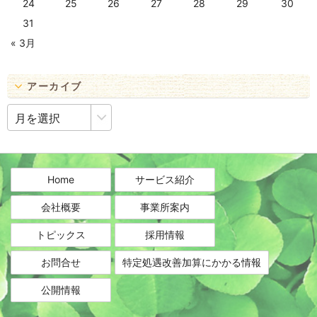
24
25
26
27
28
29
30
31
« 3月
アーカイブ
ア
ー
カ
イ
ブ
Home
サービス紹介
会社概要
事業所案内
トピックス
採用情報
お問合せ
特定処遇改善加算にかかる情報
公開情報