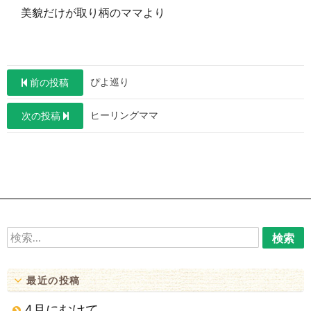
美貌だけが取り柄のママより
投
ぴよ巡り
前の投稿
稿
ヒーリングママ
次の投稿
ナ
ビ
ゲ
ー
シ
ョ
検
索:
ン
最近の投稿
4月にむけて…