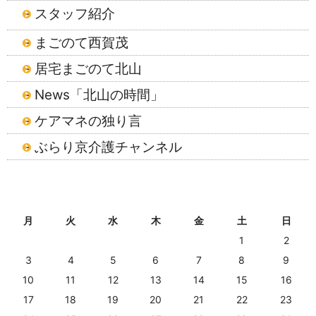
スタッフ紹介
まごのて西賀茂
居宅まごのて北山
News「北山の時間」
ケアマネの独り言
ぶらり京介護チャンネル
2026年8月
月
火
水
木
金
土
日
1
2
3
4
5
6
7
8
9
10
11
12
13
14
15
16
17
18
19
20
21
22
23