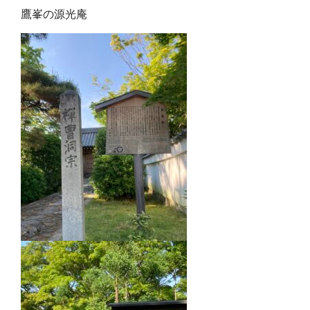
鷹峯の源光庵