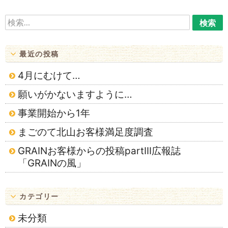
ン
検
索:
最近の投稿
4月にむけて…
願いがかないますように…
事業開始から1年
まごのて北山お客様満足度調査
GRAINお客様からの投稿partⅢ広報誌
「GRAINの風」
カテゴリー
未分類