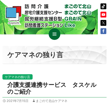
コ
メイン
ン
メニュ
テ
ケアマネの独り言
ー
ン
ツ
へ
ス
ケアマネの独り言
キ
介護支援連携サービス タスケル
ッ
のご紹介
プ
2021年7月15日
まごのて北山ケアマネ