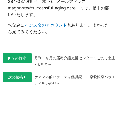
284-0370(担当：木下)、メールアドレス：
magonote@successful-aging.care まで、是非お願
いいたします。
ちなみに
インスタのアカウント
もあります。よかった
ら見てみてください。
投
月刊・今月の居宅介護支援センターまごのて北山
前の投稿
稿
～6月号～
ナ
ケアマネ的バラエティ鑑賞記 ～恋愛観察バラエ
次の投稿
ビ
ティあいのり～
ゲ
ー
シ
ョ