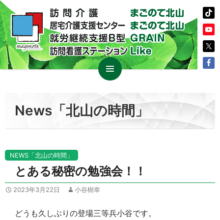
コ
メイン
ン
メニュ
テ
News「北山の時間」
ー
ン
ツ
へ
ス
NEWS「北山の時間」
キ
とある秘密の勉強会！！
ッ
プ
2023年3月22日
小谷樹幸
どうも久しぶりの登場三等兵小谷です。