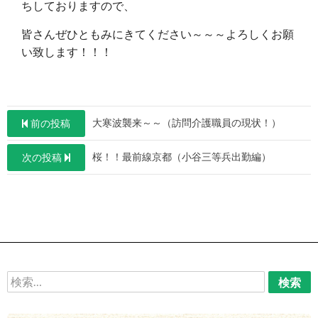
ちしておりますので、
皆さんぜひともみにきてください～～～よろしくお願
い致します！！！
投
大寒波襲来～～（訪問介護職員の現状！）
前の投稿
稿
桜！！最前線京都（小谷三等兵出勤編）
次の投稿
ナ
ビ
ゲ
ー
シ
ョ
検
索:
ン