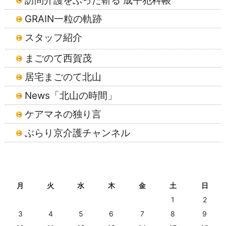
訪問介護をぶった斬る 成平犯科帳
GRAIN一粒の軌跡
スタッフ紹介
まごのて西賀茂
居宅まごのて北山
News「北山の時間」
ケアマネの独り言
ぶらり京介護チャンネル
2026年8月
月
火
水
木
金
土
日
1
2
3
4
5
6
7
8
9