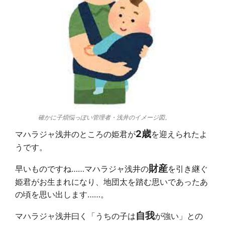
確かに子煩悩っぽい管理者・浅井のイメージ図。
2歳
マハラジャ浅井のところの姫君が
を迎えられたよ
うです。
財産
早いものですね……マハラジャ浅井の
を引き継ぐ
姫君がお生まれになり、地団太を踏む思いであったあ
の頃を思い出します……。
自我
マハラジャ浅井曰く「うちの子は
が強い」との