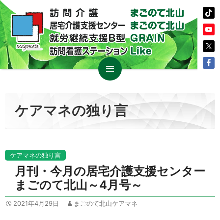
コ
メイン
ン
メニュ
テ
ケアマネの独り言
ー
ン
ツ
へ
ス
ケアマネの独り言
キ
月刊・今月の居宅介護支援センター
ッ
まごのて北山～4月号～
プ
2021年4月29日
まごのて北山ケアマネ