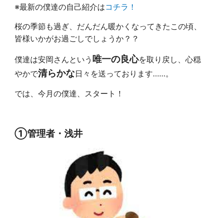
※最新の僕達の自己紹介は
コチラ！
桜の季節も過ぎ、だんだん暖かくなってきたこの頃、
皆様いかがお過ごしでしょうか？？
唯一の良心
僕達は安岡さんという
を取り戻し、心穏
清らかな
やかで
日々を送っております……。
では、今月の僕達、スタート！
①管理者・浅井