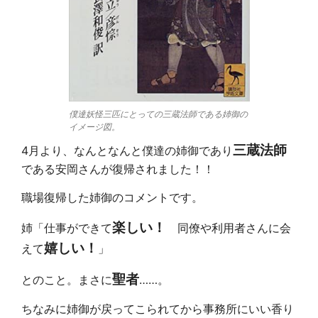
僕達妖怪三匹にとっての三蔵法師である姉御の
イメージ図。
三蔵法師
4月より、なんとなんと僕達の姉御であり
である安岡さんが復帰されました！！
職場復帰した姉御のコメントです。
楽しい！
姉「仕事ができて
同僚や利用者さんに会
嬉しい！
えて
」
聖者
とのこと。まさに
……。
ちなみに姉御が戻ってこられてから事務所にいい香り