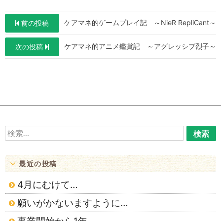
投
ケアマネ的ゲームプレイ記 ～NieR RepliCant～
前の投稿
稿
ケアマネ的アニメ鑑賞記 ～アグレッシブ烈子～
次の投稿
ナ
ビ
ゲ
ー
シ
ョ
検
索:
ン
最近の投稿
4月にむけて…
願いがかないますように…