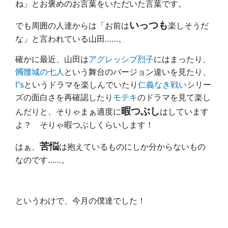
ね」とお褒めのお言葉をいただいた言葉です。
いっつも
でも周囲の人達からは「お前は
楽しそうだ
な」と言われている山田……。
確かに最近、山田は
アグレッシブ烈子
にはまったり、
髑髏城の七人
という舞台のバージョン違いを見たり、
I”s
というドラマを楽しんでいたり
仁義なき戦い
シリー
ズの面白さを再確認したり
モテキ
のドラマを見て楽し
暇つぶし
んだりと、そりゃまぁ適度に
はしています
よ？ そりゃ暇つぶしくらいします！
苦悩
はぁ、
は抱えているものにしか分からないもの
なのです……。
というわけで、今月の僕達でした！