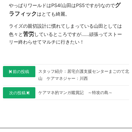
グ
やっぱりワールドはPS4(山田はPS5ですが)なので
ラフィック
はとても綺麗。
ライズの親切設計に慣れてしまっている山田としては
苦労
色々と
しているところですが……頑張ってストー
リー終わらせてマルチに行きたい！
投
スタッフ紹介：居宅介護支援センターまごのて北
前の投稿
稿
山 ケアマネジャー：川西
ナ
ケアマネ的マンガ鑑賞記 ～特攻の島～
次の投稿
ビ
ゲ
ー
シ