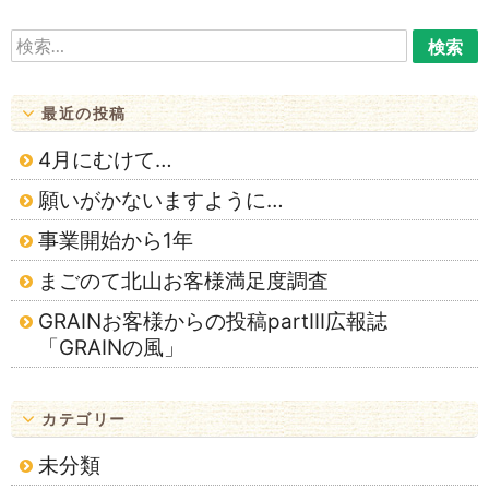
ョ
検
ン
索:
最近の投稿
4月にむけて…
願いがかないますように…
事業開始から1年
まごのて北山お客様満足度調査
GRAINお客様からの投稿partⅢ広報誌
「GRAINの風」
カテゴリー
未分類