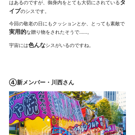
タ
はあるのですが、御身内をとても大切にされている
イプ
のシスです。
今回の敬老の日にもクッションとか、とっても素敵で
実用的
な贈り物をされたそうで……。
色んな
宇宙には
シスがいるのですね。
④新メンバー・川西さん