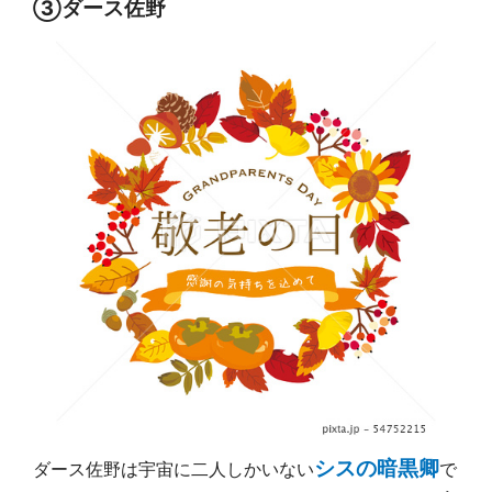
③ダース佐野
シスの暗黒卿
ダース佐野は宇宙に二人しかいない
で