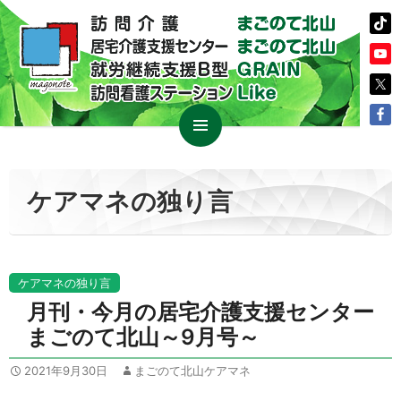
コ
メイン
ン
メニュ
テ
ケアマネの独り言
ー
ン
ツ
へ
ス
ケアマネの独り言
キ
月刊・今月の居宅介護支援センター
ッ
まごのて北山～9月号～
プ
2021年9月30日
まごのて北山ケアマネ