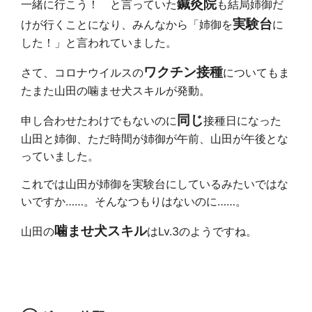
鍼灸院
一緒に行こう！ と言っていた
も結局姉御だ
実験台
けが行くことになり、みんなから「姉御を
に
した！」と言われていました。
ワクチン接種
さて、コロナウイルスの
についてもま
たまた山田の噛ませ犬スキルが発動。
同じ
申し合わせたわけでもないのに
接種日になった
山田と姉御、ただ時間が姉御が午前、山田が午後とな
っていました。
これでは山田が姉御を実験台にしているみたいではな
いですか……。そんなつもりはないのに……。
噛ませ犬スキル
山田の
はLv.3のようですね。