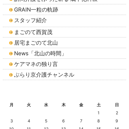
GRAIN一粒の軌跡
スタッフ紹介
まごのて西賀茂
居宅まごのて北山
News「北山の時間」
ケアマネの独り言
ぶらり京介護チャンネル
2026年8月
月
火
水
木
金
土
日
1
2
3
4
5
6
7
8
9
10
11
12
13
14
15
16