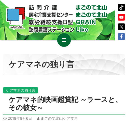
コ
メイン
ン
メニュ
テ
ケアマネの独り言
ー
ン
ツ
へ
ス
ケアマネの独り言
キ
ケアマネ的映画鑑賞記 ～ラースと、
ッ
その彼女～
プ
2018年8月6日
まごのて北山ケアマネ