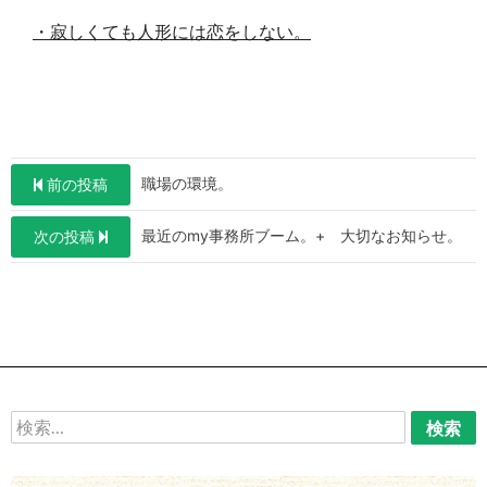
・寂しくても人形には恋をしない。
投
職場の環境。
前の投稿
稿
最近のmy事務所ブーム。+ 大切なお知らせ。
次の投稿
ナ
ビ
ゲ
ー
シ
ョ
検
索:
ン