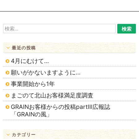
ー
シ
ョ
検
索:
ン
最近の投稿
4月にむけて…
願いがかないますように…
事業開始から1年
まごのて北山お客様満足度調査
GRAINお客様からの投稿partⅢ広報誌
「GRAINの風」
カテゴリー