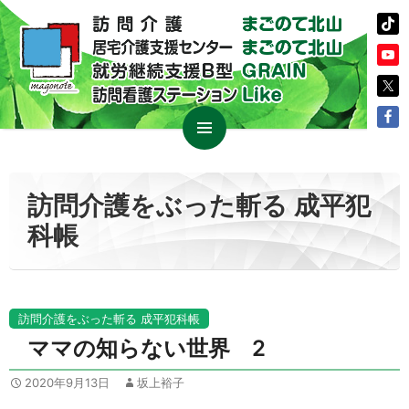
コ
メイン
ン
メニュ
テ
訪問介護をぶった斬る 成平犯
ー
ン
科帳
ツ
へ
ス
キ
ッ
訪問介護をぶった斬る 成平犯科帳
プ
ママの知らない世界 2
2020年9月13日
坂上裕子